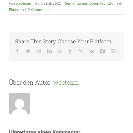
Von
webteam
|
April 23rd, 2021
|
Gemeinsames leben
,
Rechtsform &
Finanzen
|
0 Kommentare
Share This Story, Choose Your Platform!
Facebook
Twitter
Reddit
LinkedIn
WhatsApp
Tumblr
Pinterest
Vk
Xing
E-
Mail
Über den Autor:
webteam
Hinterlasse einen Kommentar