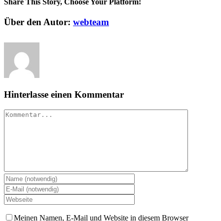
Share This Story, Choose Your Platform!
Facebook
Twitter
Reddit
LinkedIn
WhatsApp
Tumblr
Pinterest
Vk
Xing
E-
Über den Autor:
webteam
Mail
Hinterlasse einen Kommentar
Kommentar
Meinen Namen, E-Mail und Website in diesem Browser