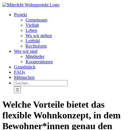
Zum
Inhalt
Projekt
springen
Gemeinsam
Vielfalt
Leben
Wo wir stehen
Leitbild
Rechtsform
Wer wir sind
Mitglieder
Kooperationen
Grundstück
FAQs
Mitmachen
Suche
nach:
Welche Vorteile bietet das
flexible Wohnkonzept, in dem
Bewohner*innen genau den